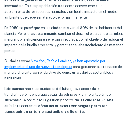
es donde se generan el 70% de las emisiones de gases de efecto
invernadero. Esta superpoblación trae como consecuencia un
agotamiento de los recursos naturales y un fuerte impacto en el medio
ambiente que debe ser atajado de forma inminente.
En 2050 se prevé que en las ciudades vivan el 80% de los habitantes del
planeta. Por ello, es determinante cambiar el desarrollo actual de las urbes,
mejorando la eficiencia en energía y recursos, con el objetivo de reducir el
impacto de la huella ambiental y garantizar el abastecimiento de materias
primas.
Ciudades como
New York, París o Londres, ya han apostado por
implementar el uso de nuevas tecnologías
para gestionar sus recursos de
manera eficiente, con el objetivo de construir ciudades sostenibles y
habitables.
Este camino hacia las ciudades del futuro, lleva asociada la
transformación del parque actual de edificios y la implantación de
sistemas que optimicen la gestión y control de las ciudades. En este
artículo te contamos
cómo las nuevas tecnologías permiten
conseguir un entorno sostenible y eficiente.