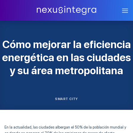
Skip
to
content
Cómo mejorar la eficiencia
energética en las ciudades
y su área metropolitana
SMART CITY
En la actualidad, las ciudades albergan el 50% de la población mundial y