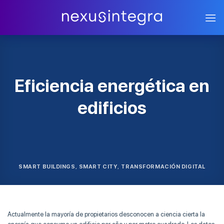
Skip
to
content
Eficiencia energética en
edificios
SMART BUILDINGS
SMART CITY
TRANSFORMACIÓN DIGITAL
,
,
Actualmente la mayoría de propietarios desconocen a ciencia cierta la