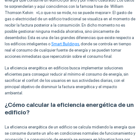
energía que consume un edificio por año y por metro cuadrado. Los datos
te sorprenderían y aquí coincidimos con la famosa frase de William
Thomson Kelvin: «Lo que no se mide, no se puede mejorar». El gasto de
gas o electricidad de un edificio tradicional se visualiza en el momento de
recibir la factura posterior a la consumición. En dicho momento no es
posible gestionar ninguna medida ahorrativa, sino únicamente de
desembolso. Esta es una de las grandes diferencias que existe respecto a
los edificios inteligentes o
Smart Buildings
, donde se controla en tiempo
real el consumo de cualquier fuente de energía y se pueden tomar
acciones inmediatas que repercutirán sobre el consumo final.
La eficiencia energética en edificios busca implementar soluciones
eficientes para conseguir reducir al mínimo el consumo de energía, sin
sacrificar el confort de los usuarios en sus actividades diarias, con el
principal objetivo de disminuir la factura energética y el impacto
ambiental.
¿Cómo calcular la eficiencia energética de un
edificio?
La eficiencia energética de un edificio se calcula midiendo la energía que
se consume durante un año en condiciones normales de funcionamiento y
ocupación. La consumición de energía se expresa en kilovatios hora por