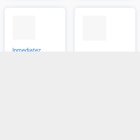
Inmediatez
Reducción de
Datos en tiempo real
costes
que te permitirán
Gracias a la
conocer el estado en
optimización de la
todo momento
cadena de valor
industrial
Solicitar información