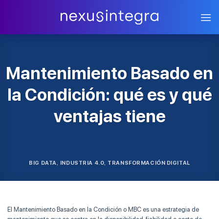
Skip
to
content
Mantenimiento Basado en
la Condición: qué es y qué
ventajas tiene
BIG DATA
INDUSTRIA 4.0
TRANSFORMACIÓN DIGITAL
,
,
El Mantenimiento Basado en la Condición o MBC es una estrategia de