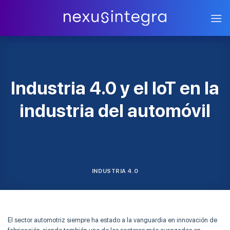
Skip
to
content
Industria 4.0 y el IoT en la
industria del automóvil
INDUSTRIA 4.0
El sector automotriz siempre ha estado a la vanguardia en innovación de