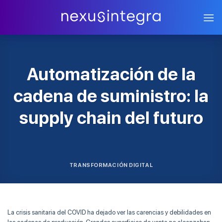
Skip
to
content
Automatización de la
cadena de suministro: la
supply chain del futuro
TRANSFORMACIÓN DIGITAL
La crisis sanitaria del COVID ha dejado ver las carencias y debilidades en