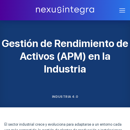
Skip
to
content
Gestión de Rendimiento de
Activos (APM) en la
Industria
INDUSTRIA 4.0
El sector industrial crece y evoluciona para adaptarse a un entorno cada