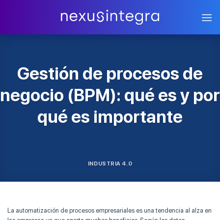
Skip
to
content
Gestión de procesos de
negocio (BPM): qué es y por
qué es importante
INDUSTRIA 4.0
La automatización de procesos empresariales es una tendencia al alza en