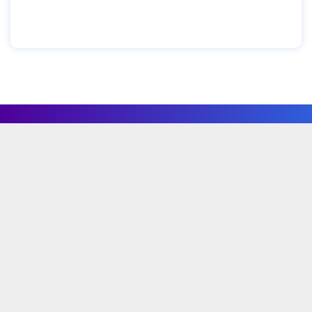
GoHub Valencia HQ
Calle Álvaro de Bazán, 10 Pasaje de la luz
46010 (Valencia, Spain)
Producto
Ecosistema