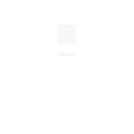
Ebook
Mejora tu ciudad
con soluciones
inteligentes