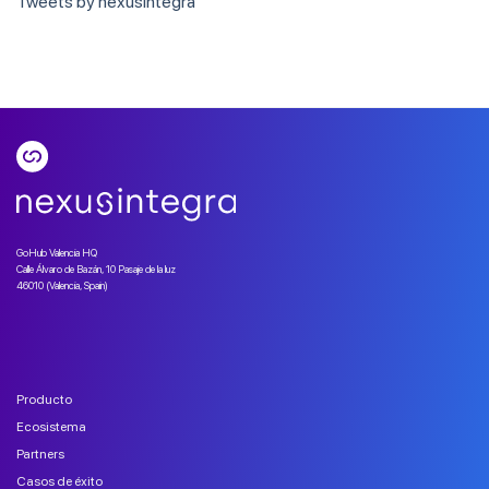
Tweets by nexusintegra
GoHub Valencia HQ
Calle Álvaro de Bazán, 10 Pasaje de la luz
46010 (Valencia, Spain)
Producto
Ecosistema
Partners
Casos de éxito