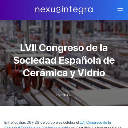
Skip
to
content
LVII Congreso de la
Sociedad Española de
Cerámica y Vidrio
EVENTOS
Entre los días 26 y 29 de octubre se celebra el
LVII Congreso de la