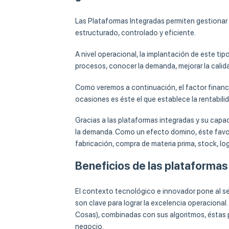
Las Plataformas Integradas permiten gestiona
estructurado, controlado y eficiente.
A nivel operacional, la implantación de este ti
procesos, conocer la demanda, mejorar la calidad
Como veremos a continuación, el factor financ
ocasiones es éste el que establece la rentabili
Gracias a las plataformas integradas y su capaci
la demanda. Como un efecto domino, éste favo
fabricación, compra de materia prima, stock, logí
Beneficios de las plataformas
El contexto tecnológico e innovador pone al s
son clave para lograr la excelencia operacional.
Cosas), combinadas con sus algoritmos, éstas p
negocio.